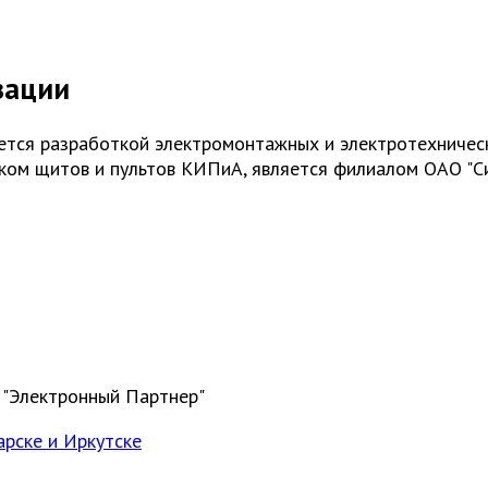
зации
ается разработкой электромонтажных и электротехничес
ском щитов и пультов КИПиА, является филиалом ОАО "С
 "Электронный Партнер"
арске и Иркутске